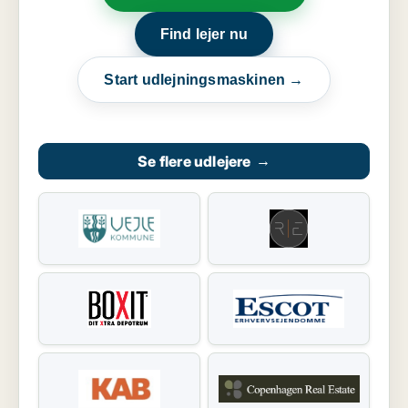
Find lejer nu
Start udlejningsmaskinen →
Se flere udlejere
→