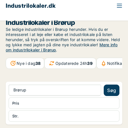
Industrilokaler.dk
Region Sydjylland
Brørup
Industrilokaler i Brørup
Se ledige industrilokaler i Brørup herunder. Hvis du er
interesseret i at leje eller købe et industrilokale på listen
herunder, så tryk på overskriften for at komme videre. Held
og lykke med jagten på dine nye industrilokaler!
Mere info
om industrilokaler i Brørup
.
Nye i dag
38
Opdaterede 24h
39
Notifikati
Brørup
Søg
Pris
Str.