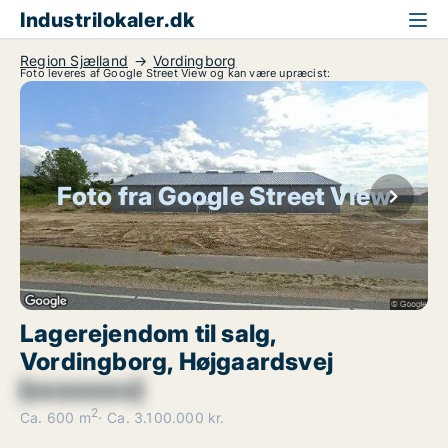
Industrilokaler.dk
Region Sjælland
Vordingborg
Foto leveres af Google Street View og kan være upræcist:
Foto fra Google Street View
Lagerejendom til salg,
Vordingborg, Højgaardsvej
[xxxxxxxx]
2
Ca. 600 m
Ca. 3.100.000 kr.