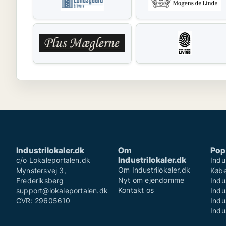
Industrilokaler.dk
Om
Pop
Industrilokaler.dk
c/o Lokaleportalen.dk
Indu
Om Industrilokaler.dk
Mynstersvej 3,
Køb
Nyt om ejendomme
Frederiksberg
Indu
Kontakt os
support@lokaleportalen.dk
Indu
CVR: 29605610
Indu
Indu