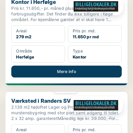
Kontor i Herfølge
Pris kr. 11.650,- pr. måned plus moms og
forbrugsudgifter. Det finder du ikke billigere i Køge
området. For lejemålene gælder at vi skal have 1
måneds foru...
Areal
Pris pr. md.
279 m2
11.650 pr md
Område
Type
Herfølge
Kontor
Mere info
PLATIN
Værksted i Randers SV
Værksted i Randers SV
2.139 m2 højloftet Lager og Produktionslokale.Solid
murstensbygning med stor port samt adgang til toilet.
2 x 32 amp. garanteretMånedlig leje kr. 39.000,-For...
Areal
Pris pr. md.