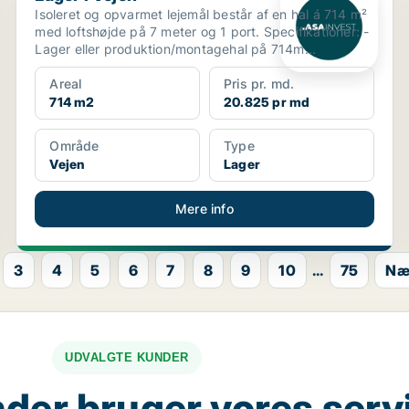
Isoleret og opvarmet lejemål består af en hal á 714 m²
med loftshøjde på 7 meter og 1 port. Specifikationer: -
Lager eller produktion/montagehal på 714m...
Areal
Pris pr. md.
714 m2
20.825 pr md
Område
Type
Vejen
Lager
Mere info
3
4
5
6
7
8
9
10
...
75
Næ
UDVALGTE KUNDER
der bruger vores serv