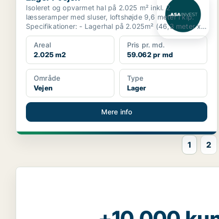
Isoleret og opvarmet hal på 2.025 m² inkl. 2
læsseramper med sluser, loftshøjde 9,6 meter i kip.
Specifikationer: - Lagerhal på 2.025m² (46,3 meter x
43,...
Areal
Pris pr. md.
2.025 m2
59.062 pr md
Område
Type
Vejen
Lager
Mere info
1
2
+10.000 kun