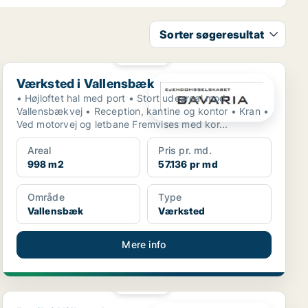
Sorter søgeresultat
PLATIN
Værksted i Vallensbæk
Værksted i Vallensbæk
• Højloftet hal med port • Stort udeareal mod
Vallensbækvej • Reception, kantine og kontor • Kran •
Ved motorvej og letbane Fremvises med kor...
Areal
Pris pr. md.
998 m2
57.136 pr md
Område
Type
Vallensbæk
Værksted
Mere info
PLATIN
Butik i Hillerød