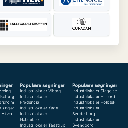
ninger
Populære søgninger
Populære søgninger
erning
Industrilokaler Viborg
Industrilokaler Slagelse
ilkeborg
Industrilokaler
Industrilokaler Hillerød
Hørsholm
Fredericia
Industrilokaler Holbæk
elsingør
Industrilokaler Køge
Industrilokaler
Næstved
Industrilokaler
Sønderborg
Holstebro
Industrilokaler
Industrilokaler Taastrup
Svendborg