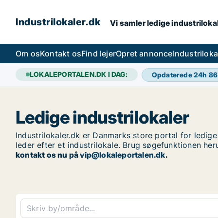
Industrilokaler.dk
Vi samler ledige industrilokal
Om os
Kontakt os
Find lejer
Opret annonce
Industrilok
LOKALEPORTALEN.DK I DAG:
Opdaterede 24h
86
Ledige industrilokaler
Industrilokaler.dk er Danmarks store portal for ledige 
leder efter et industrilokale. Brug søgefunktionen her
kontakt os nu på
vip@lokaleportalen.dk
.