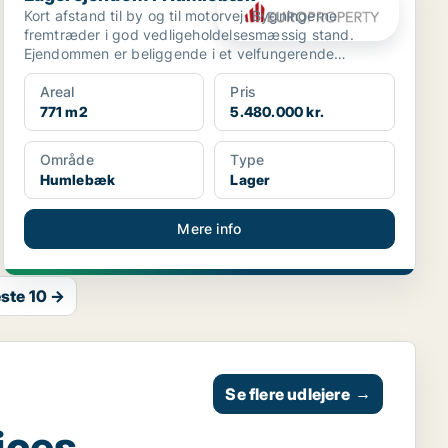
Kort afstand til by og til motorvej. Bygningerne
fremtræder i god vedligeholdelsesmæssig stand.
Ejendommen er beliggende i et velfungerende
erhvervsområde.
Areal
Pris
771 m2
5.480.000 kr.
Område
Type
Humlebæk
Lager
Mere info
ste 10 →
Se flere udlejere
→
ices