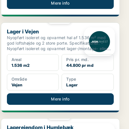
Mere info
PLATIN
Lager i Vejen
Lager i Vejen
Nyopført isoleret og opvarmet hal af 1.536 m² med
god loftshøjde og 2 store porte. Specifikationer: -
Nyopført isoleret og opvarmet lager-/montage- eller...
Areal
Pris pr. md.
1.536 m2
44.800 pr md
Område
Type
Vejen
Lager
Mere info
PLATIN
Lagerejendom i Humlebæk
Lagerejendom i Humlebæk