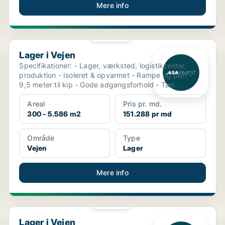
Mere info
PLATIN
Lager i Vejen
Lager i Vejen
Specifikationer: - Lager, værksted, logistikcenter,
produktion - Isoleret & opvarmet - Rampe og port -
9,5 meter til kip - Gode adgangsforhold - Tæt...
Areal
Pris pr. md.
300 - 5.586 m2
151.288 pr md
Område
Type
Vejen
Lager
Mere info
PLATIN
Lager i Vejen
Lager i Vejen