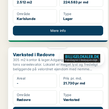
2.512 m2
224.583 pr md
Område
Type
Karlslunde
Lager
Mere info
PLATIN
Værksted i Rødovre
Værksted i Rødovre
305 m2 kontor & lager.Adgang via hovedtrappe og 3
tons vareelevator. Lokalet er meget lyst og fredeligt
beliggende på velordnet ejendom med nemme
adgangsforh...
Areal
Pris pr. md.
-
21.730 pr md
Område
Type
Rødovre
Værksted