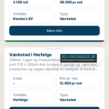
2.139 m2
39.000 pr md
Område
Type
Randers SV
Værksted
Mere info
PLATIN
Værksted i Herfølge
Værksted i Herfølge
289m2. Lager og Produktionslokaler med ny elektrisk
port 210 x 320cm.Kan bruges til garage og værksted,
produktion og Lager.Lejemålet er velegnet til forskel...
Areal
Pris pr. md.
-
12.950 pr md
Område
Type
Herfølge
Værksted