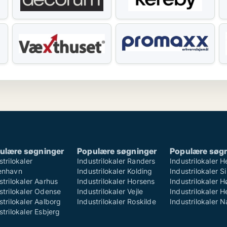
ulære søgninger
Populære søgninger
Populære søg
strilokaler
Industrilokaler Randers
Industrilokaler H
enhavn
Industrilokaler Kolding
Industrilokaler S
strilokaler Aarhus
Industrilokaler Horsens
Industrilokaler 
strilokaler Odense
Industrilokaler Vejle
Industrilokaler H
strilokaler Aalborg
Industrilokaler Roskilde
Industrilokaler 
strilokaler Esbjerg