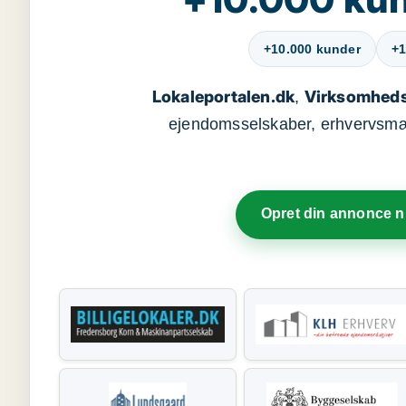
+10.000 kunder
+1
Lokaleportalen.dk
Virksomheds
,
ejendomsselskaber, erhvervsmægl
Opret din annonce 