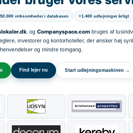
50.000 virksomheder i databasen
+1.400 udlejninger årligt
lokaler.dk
Companyspace.com
, og
bruges af tusindvi
ere, investorer og kontorhoteller, der ønsker høj synl
henvendelser og mindre tomgang.
nu
Find lejer nu
Start udlejningsmaskinen →