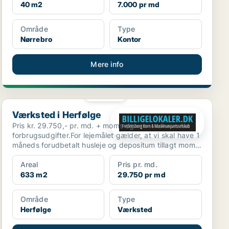
40 m2
7.000 pr md
Område
Type
Nørrebro
Kontor
Mere info
PLATIN
Værksted i Herfølge
Værksted i Herfølge
Pris kr. 29.750,- pr. md. + moms og
forbrugsudgifter.For lejemålet gælder, at vi skal have 1
måneds forudbetalt husleje og depositum tillagt moms.
Lokalern...
Areal
Pris pr. md.
633 m2
29.750 pr md
Område
Type
Herfølge
Værksted