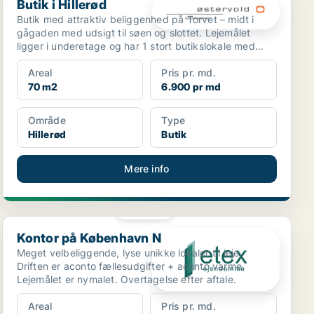
Butik i Hillerød
Butik med attraktiv beliggenhed på Torvet – midt i
gågaden med udsigt til søen og slottet. Lejemålet
ligger i underetage og har 1 stort butikslokale med
sten...
Areal
Pris pr. md.
70 m2
6.900 pr md
Område
Type
Hillerød
Butik
Mere info
PLATIN
Kontor på København N
Kontor på København N
Meget velbeliggende, lyse unikke lokaler til leje.
Driften er aconto fællesudgifter + aconto varme.
Lejemålet er nymalet. Overtagelse efter aftale.
Areal
Pris pr. md.