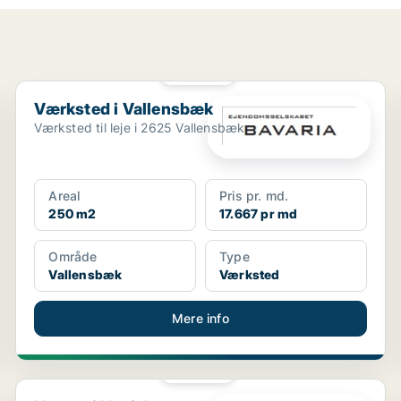
PLATIN
Værksted i Vallensbæk
Værksted i Vallensbæk
Værksted til leje i 2625 Vallensbæk
Areal
Pris pr. md.
250 m2
17.667 pr md
Område
Type
Vallensbæk
Værksted
Mere info
PLATIN
Kontor i Herfølge