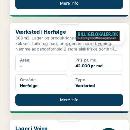
Mere info
PLATIN
Værksted i Herfølge
Værksted i Herfølge
889m2. Lager og produktionslokaler med kontor,
køkken, toilet og bad, beliggende i solid bygning.
Nemme adgangsforhold 2 store elektriske porte til
lager, pl...
Areal
Pris pr. md.
-
42.000 pr md
Område
Type
Herfølge
Værksted
Mere info
PLATIN
Lager i Vejen
Lager i Vejen