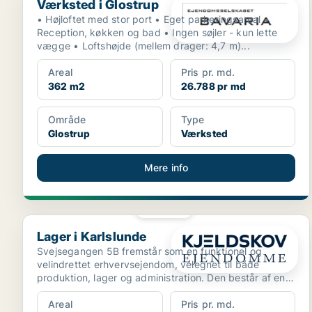
Værksted i Glostrup
• Højloftet med stor port • Eget parkeringsareal •
Reception, køkken og bad • Ingen søjler - kun lette
vægge • Loftshøjde (mellem drager: 4,7 m)...
Areal
Pris pr. md.
362 m2
26.788 pr md
Område
Type
Glostrup
Værksted
Mere info
PLATIN
Lager i Karlslunde
Lager i Karlslunde
Svejsegangen 5B fremstår som en funktionel og
velindrettet erhvervsejendom, velegnet til både
produktion, lager og administration. Den består af en
hovedbygn...
Areal
Pris pr. md.