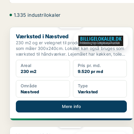
1.335 industrilokaler
PLATIN
Værksted i Næstved
Værksted i Næstved
230 m2 og er velegnet til produktion og lager. Port
som måler 300x240cm. Lokalet kan også bruges som
værksted til håndværker. Lejemålet har køkken, toilet
og...
Areal
Pris pr. md.
230 m2
9.520 pr md
Område
Type
Næstved
Værksted
Mere info
PLATIN
Værksted i Glostrup